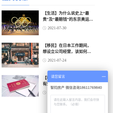
【生活】为什么说史上“最
贵”及“最赔钱”的东京奥运
会，是赔了“面子”赚了“里
2021-07-30
子”？（上）
【移民】在日本工作期间，
想设立公司经营，该如何操
作？
2021-07-24
请您留言
【移民】日本经营管理签证
有效期是如何界定的？
智钧房产 微信咨询18611769840
2021-06-16