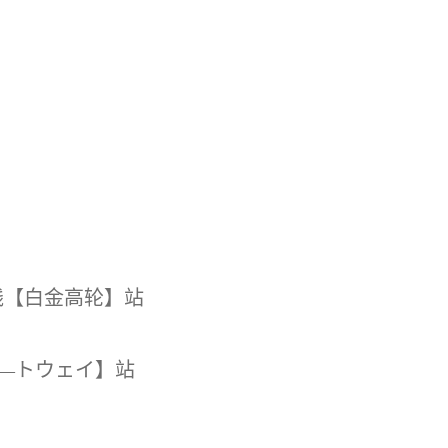
线【白金高轮】站
―トウェイ】站