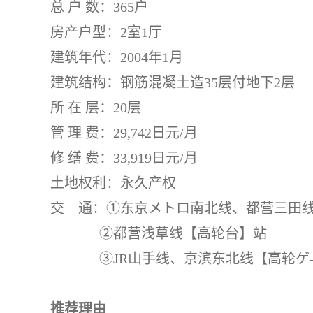
总 户 数：365户
房产户型：2室1厅
建筑年代：2004年1月
建筑结构：钢筋混凝土造35层付地下2层
所 在 层：20层
管 理 费：29,742日元/月
修 缮 费：33,919日元/月
土地权利：永久产权
交 通：①东京メトロ南北线、都营三田
②都营浅草线【高轮台】站
③JR山手线、京滨东北线【高轮ゲ
推荐理由