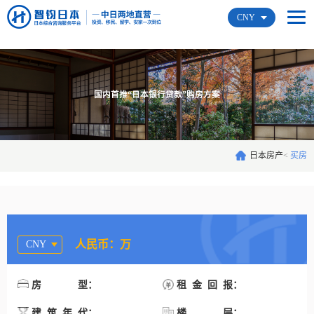
CNY
国内首推“日本银行贷款”购房方案
日本房产
<
买房
人民币：万
CNY
：
：
房型
租金回报
：
：
建筑年代
楼层