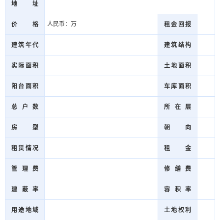
地址
人民币：万
价格
租金回报
建筑年代
建筑结构
实际面积
土地面积
阳台面积
车库面积
总户数
所在层
房型
朝向
租赁情况
租金
管理费
修缮费
建蔽率
容积率
用途地域
土地权利