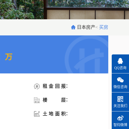
日本房产
<
买房
：万
QQ咨询
：
租金回报
微信咨询
：
楼层
关注我们
：
土地面积
智钧微博