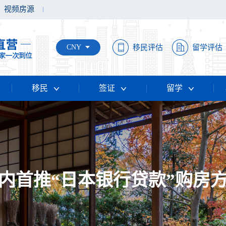
视频房源
CNY
移民评估
留学评估
移民
签证
留学
内首推“日本银行贷款”购房