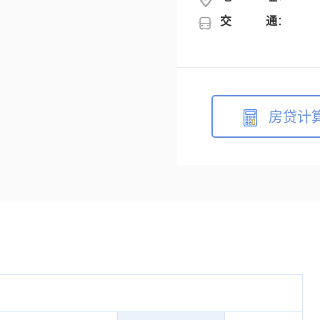
交通
：
房贷计