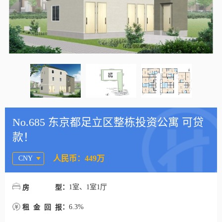
No.685 东京都足立区整栋投资公寓 可贷
款！
人民币：449万
CNY
：
1室、1室1厅
房型
：
6.3%
租金回报