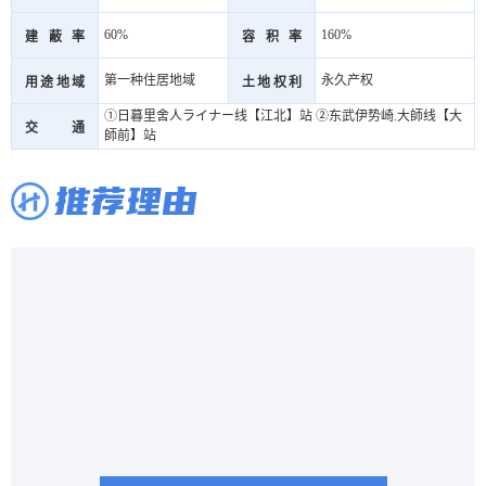
60%
160%
建蔽率
容积率
第一种住居地域
永久产权
用途地域
土地权利
①日暮里舍人ライナー线【江北】站 ②东武伊势崎.大師线【大
交通
師前】站
推荐理由