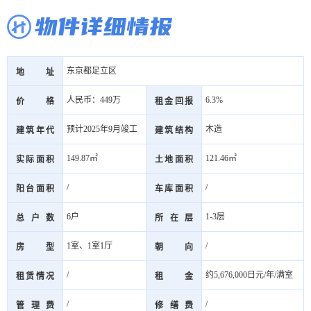
物件详细情报
东京都足立区
地址
人民币：449万
6.3%
价格
租金回报
预计2025年9月竣工
木造
建筑年代
建筑结构
149.87㎡
121.46㎡
实际面积
土地面积
/
/
阳台面积
车库面积
6户
1-3层
总户数
所在层
1室、1室1厅
/
房型
朝向
/
约5,676,000日元/年/满室
租赁情况
租金
/
/
管理费
修缮费