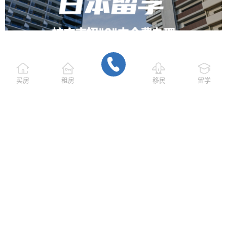
买房
租房
移民
留学
热门标签
大阪
琦玉
横滨
东京
北海道
大阪
神户
福岡
神奈川县
民古屋
千葉
热门文章
【生活】为什么说史上“最贵”及“最赔钱”
的东京奥运会，是赔了“面子”赚了“里