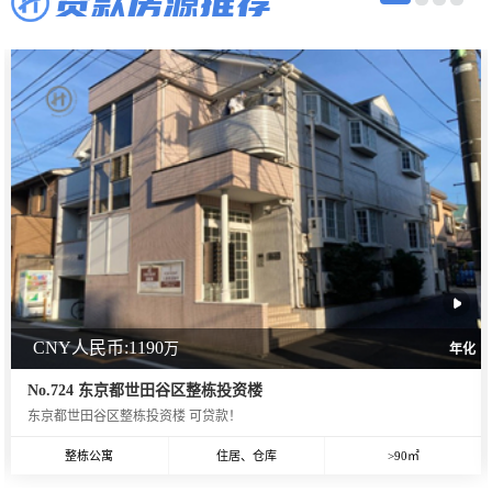
贷款房源推荐
CNY人民币:1190
万
年化
No.724 东京都世田谷区整栋投资楼
东京都世田谷区整栋投资楼 可贷款！
整栋公寓
住居、仓库
>90㎡