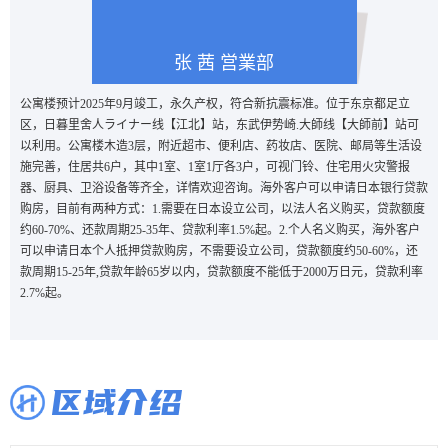
张 茜
営業部
公寓楼预计
2025年9月竣工，永久产权，符合新抗震标准。
位于东京都足立
区，
日暮里舍人
ライナー
线
【
江北
】站
，
东武伊势崎
.大師线
【
大師前
】站
可
以利用
。
公寓楼
木
造
3层，附近超市、便利店、药妆店、医院、邮局等生活设
施完善，住居共6户，其中1室、1室1厅各3户，可视门铃、住宅用火灾警报
器、厨具、卫浴设备等齐全，
详情欢迎咨询。海外客户可以申请日本银行贷款
购房，目前有两种方式：1.需要在日本设立公司，以法人名义购买，贷款额度
约60-70%、还款周期25-35年、贷款利率1.5%起。2.个人名义购买，海外客户
可以申请日本个人抵押贷款购房，不需要设立公司，贷款额度约50-60%，还
款周期15-25年,贷款年龄65岁以内，贷款额度不能低于2000万日元，贷款利率
2.7%起。
区域介绍