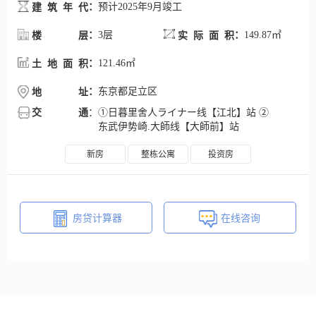
：
预计2025年9月竣工
建筑年代
：
3层
：
149.87㎡
楼层
实际面积
：
121.46㎡
土地面积
：
东京都足立区
地址
交通
：
①日暮里舍人ライナー线【江北】站 ②
东武伊势崎.大師线【大師前】站
新房
整栋公寓
投资房
房贷计算器
在线咨询