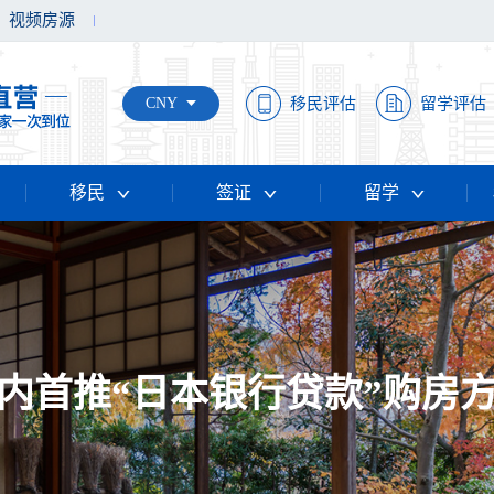
视频房源
CNY
移民评估
留学评估
移民
签证
留学
内首推“日本银行贷款”购房