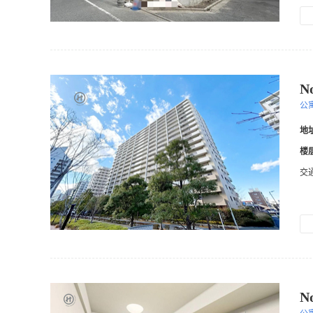
N
公
地
楼
交
N