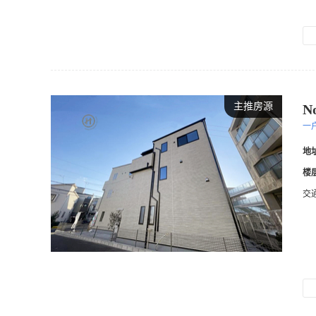
主推房源
N
一
地
楼
交