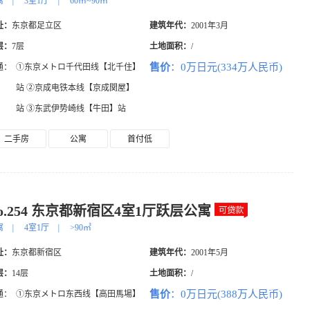
寓
|
3室1厅
|
60㎡~90㎡
址：
东京都足立区
建筑年代：
2001年3月
层：
7层
土地面积：
/
售价
：0万日元(334万人民币)
通：
①东京メトロ千代田线【北千住】
站 ②京成电铁本线【京成関屋】
站 ③东武伊势崎线【牛田】站
二手房
公寓
首付低
o.254 东京都新宿区4室1厅跃层公寓
寓
|
4室1厅
|
>90㎡
址：
东京都新宿区
建筑年代：
2001年5月
层：
14层
土地面积：
/
售价
：0万日元(388万人民币)
通：
①东京メトロ东西线【高田馬場】