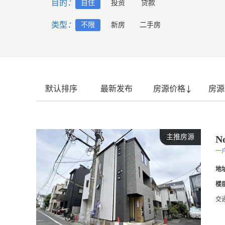
目的
：
自住
投资
贷款
类型
：
不限
新房
二手房
默认排序
最新发布
房源价格
房源
主推房源
N
一
地
楼
交