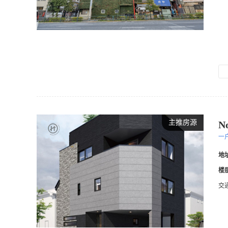
主推房源
N
一
地
楼
交