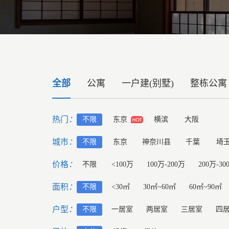
全部
公寓
一户建(别墅)
整栋公寓
热门
：
不限
东京
横滨
大阪
城市
：
不限
东京
神奈川县
千葉
埼
价格
：
不限
<100万
100万-200万
200万-30
面积
：
不限
<30㎡
30㎡~60㎡
60㎡~90㎡
户型
：
不限
一居室
两居室
三居室
四