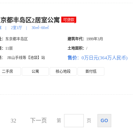
东京都丰岛区2居室公寓
寓
|
2室1厅
|
30㎡~60㎡
址：
东京都丰岛区
建筑年代：
1999年3月
层：
11层
土地面积：
/
售价
：0万日元(364万人民币)
通：
JR山手线等【池袋】站
二手房
公寓
核心地段
首付低
32
下一页
GO
第
页