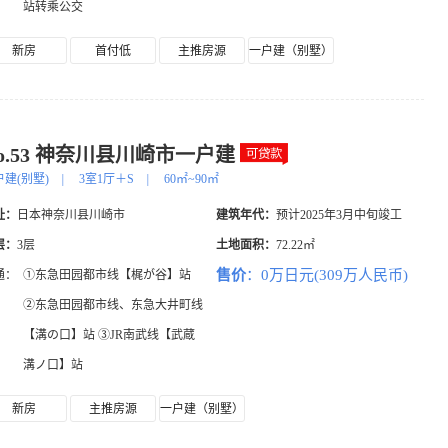
站转乘公交
新房
首付低
主推房源
一户建（别墅）
o.53 神奈川县川崎市一户建
户建(别墅)
|
3室1厅＋S
|
60㎡~90㎡
址：
日本神奈川县川崎市
建筑年代：
预计2025年3月中旬竣工
层：
3层
土地面积：
72.22㎡
售价
：0万日元(309万人民币)
通：
①东急田园都市线【梶が谷】站
②东急田园都市线、东急大井町线
【溝の口】站 ③JR南武线【武蔵
溝ノ口】站
新房
主推房源
一户建（别墅）