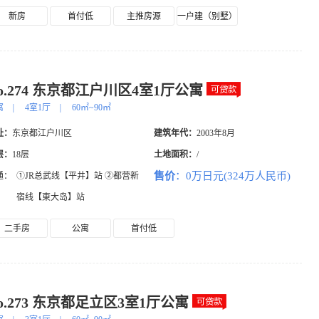
新房
首付低
主推房源
一户建（别墅）
o.274 东京都江户川区4室1厅公寓
寓
|
4室1厅
|
60㎡~90㎡
址：
东京都江户川区
建筑年代：
2003年8月
层：
18层
土地面积：
/
售价
：0万日元(324万人民币)
通：
①JR总武线【平井】站 ②都营新
宿线【東大岛】站
二手房
公寓
首付低
o.273 东京都足立区3室1厅公寓