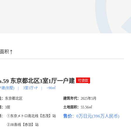
面积
o.59 东京都北区3室1厅一户建
户建(别墅)
|
3室1厅+P
|
>90㎡
址：
东京都北区
建筑年代：
2025年5月
层：
3层
土地面积：
55.56㎡
售价
：0万日元(396万人民币)
通：
①东京メトロ南北线【志茂】站
②JR各线【赤羽】站