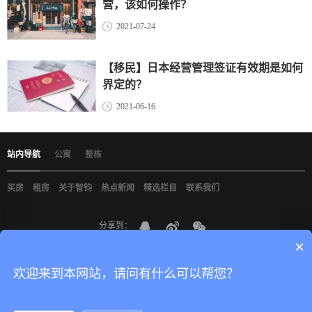
营，该如何操作？
2021-07-24
【移民】日本经营管理签证有效期是如何
界定的？
2021-06-16
站内导航
公寓
整栋
买房
租房
关于智钧
热点新闻
精选栏目
联系我们
分享到：
×
京ICP备19021898
智钧（北京）国际咨询有限公司
版权所有
网站建设
：
尚品
中国
欢迎来到本网站，请问有什么可以帮您？