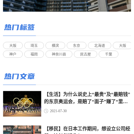
热门标签
大阪
琦玉
横滨
东京
北海道
大阪
神户
福岡
神奈川县
民古屋
千葉
热门文章
【生活】为什么说史上“最贵”及“最赔钱”
的东京奥运会，是赔了“面子”赚了“里
子”？（上）
2021-07-30
【移民】在日本工作期间，想设立公司经