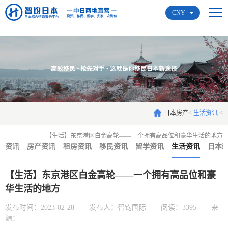
CNY
高效移民 • 抢先对手 • 这就是你移民日本新途径
日本房产
<
生活资讯
<
【生活】东京港区白金高轮——一个拥有高品位和豪华生活的地方
资讯
房产资讯
租房资讯
移民资讯
留学资讯
生活资讯
日本
【生活】东京港区白金高轮——一个拥有高品位和豪
华生活的地方
发布时间：2023-02-28
发布人：智钧国际
阅读：3395
来
源：