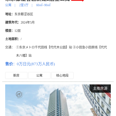
公寓
|
2室1厅
|
60㎡~90㎡
地址：
东京都涩谷区
建筑年代：
2024年5月
楼层：
12层
土地面积：
/
交通：
①东京メトロ千代田线【代代木公园】站 ②小田急小田原线【代代
木八幡】站
售价
：0万日元(873万人民币)
新房
公寓
核心地段
主推房源