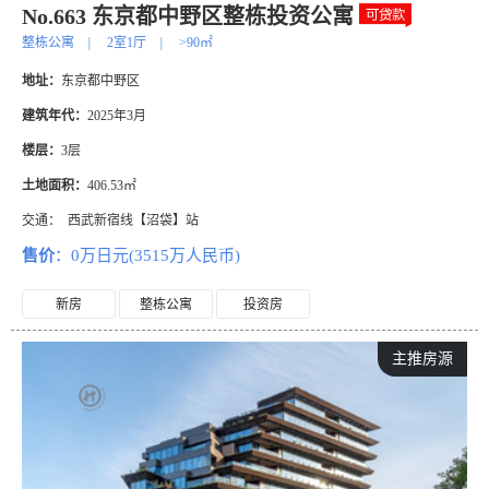
No.663 东京都中野区整栋投资公寓
整栋公寓
|
2室1厅
|
>90㎡
地址：
东京都中野区
建筑年代：
2025年3月
楼层：
3层
土地面积：
406.53㎡
交通：
西武新宿线【沼袋】站
售价
：0万日元(3515万人民币)
新房
整栋公寓
投资房
主推房源