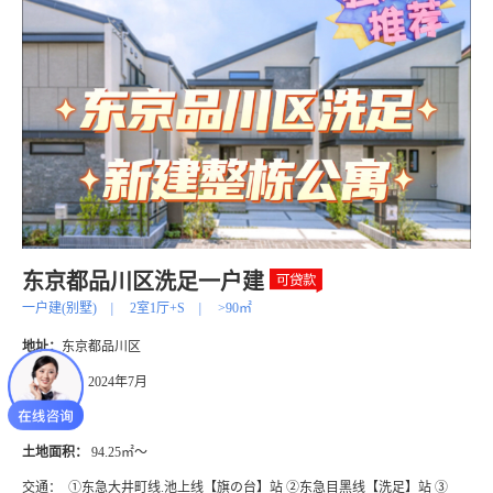
东京都品川区洗足一户建
一户建(别墅)
|
2室1厅+S
|
>90㎡
地址：
东京都品川区
建筑年代：
2024年7月
楼层：
2层
土地面积：
94.25㎡～
交通：
①东急大井町线.池上线【旗の台】站 ②东急目黑线【洗足】站 ③