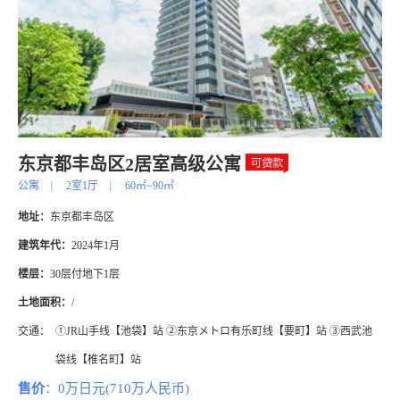
东京都丰岛区2居室高级公寓
公寓
|
2室1厅
|
60㎡~90㎡
地址：
东京都丰岛区
建筑年代：
2024年1月
楼层：
30层付地下1层
土地面积：
/
交通：
①JR山手线【池袋】站 ②东京メトロ有乐町线【要町】站 ③西武池
袋线【椎名町】站
售价
：0万日元(710万人民币)