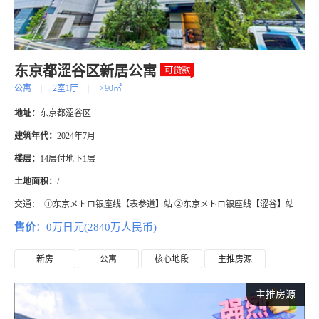
东京都涩谷区新居公寓
公寓
|
2室1厅
|
>90㎡
地址：
东京都涩谷区
建筑年代：
2024年7月
楼层：
14层付地下1层
土地面积：
/
交通：
①东京メトロ银座线【表参道】站 ②东京メトロ银座线【涩谷】站
售价
：0万日元(2840万人民币)
新房
公寓
核心地段
主推房源
主推房源