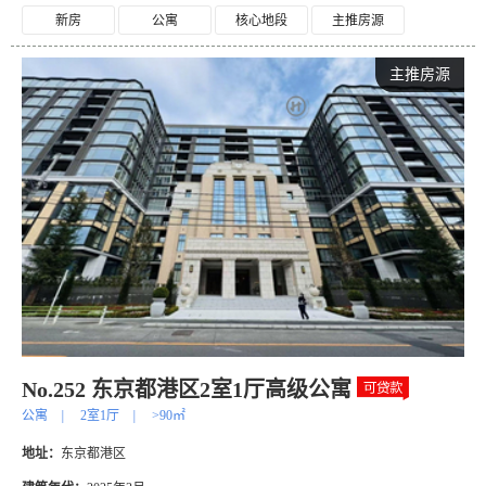
新房
公寓
核心地段
主推房源
主推房源
No.252 东京都港区2室1厅高级公寓
公寓
|
2室1厅
|
>90㎡
地址：
东京都港区