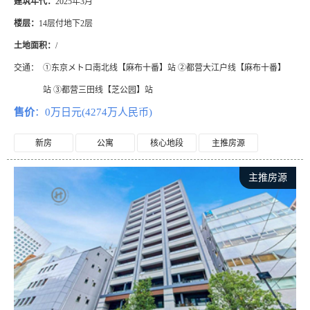
建筑年代：
2025年3月
楼层：
14层付地下2层
土地面积：
/
交通：
①东京メトロ南北线【麻布十番】站 ②都营大江户线【麻布十番】
站 ③都营三田线【芝公园】站
售价
：0万日元(4274万人民币)
新房
公寓
核心地段
主推房源
主推房源