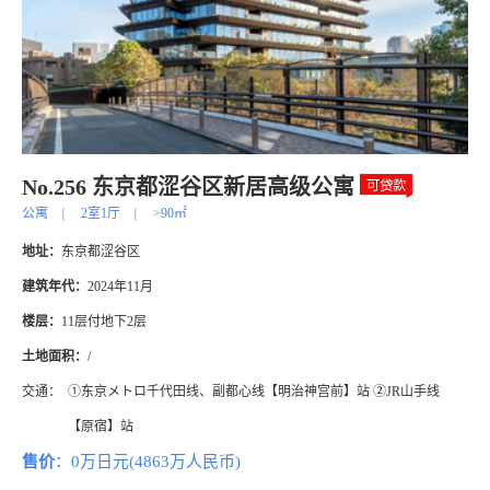
No.256 东京都涩谷区新居高级公寓
公寓
|
2室1厅
|
>90㎡
地址：
东京都涩谷区
建筑年代：
2024年11月
楼层：
11层付地下2层
土地面积：
/
交通：
①东京メトロ千代田线、副都心线【明治神宫前】站 ②JR山手线
【原宿】站
售价
：0万日元(4863万人民币)