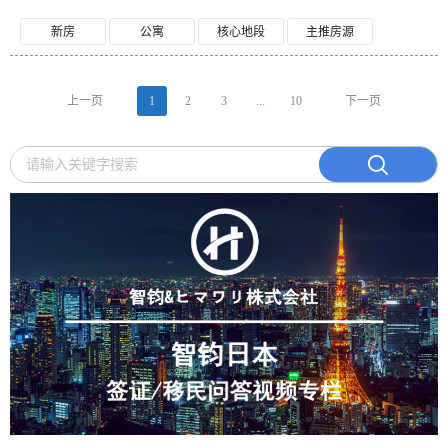
新房
公寓
核心地段
主推房源
上一页
1
2
3
...
10
下一页