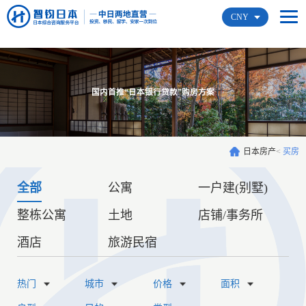
CNY
国内首推“日本银行贷款”购房方案
日本房产
<
买房
全部
公寓
一户建(别墅)
整栋公寓
土地
店铺/事务所
酒店
旅游民宿
热门
城市
价格
面积