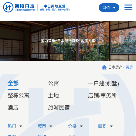
CNY
国内首推“日本银行贷款”购房方案
日本房产
<
买房
全部
公寓
一户建(别墅)
整栋公寓
土地
店铺/事务所
酒店
旅游民宿
热门
城市
价格
面积