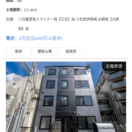
楼层：
3层
土地面积：
121.46㎡
交通：
①日暮里舍人ライナー线【江北】站 ②东武伊势崎.大師线【大師
前】站
售价
：0万日元(449万人民币)
新房
整栋公寓
投资房
主推房源