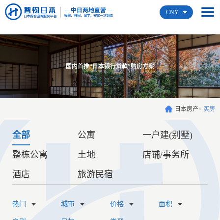
CNY
国内首推“日本银行贷款”购房方案
日本房产
<
买房
全部
公寓
一户建(别墅)
整栋公寓
土地
店铺/事务所
酒店
旅游民宿
热门
城市
价格
面积