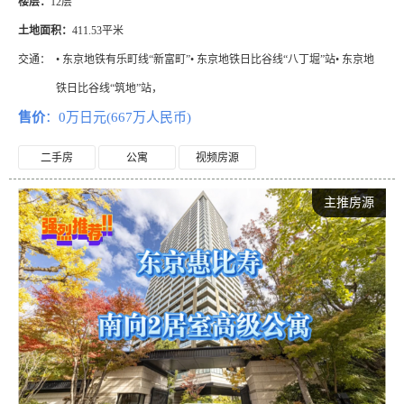
楼层：
12层
土地面积：
411.53平米
交通：
• 东京地铁有乐町线“新富町”• 东京地铁日比谷线“八丁堀”站• 东京地
铁日比谷线“筑地”站，
售价
：0万日元(667万人民币)
二手房
公寓
视频房源
主推房源