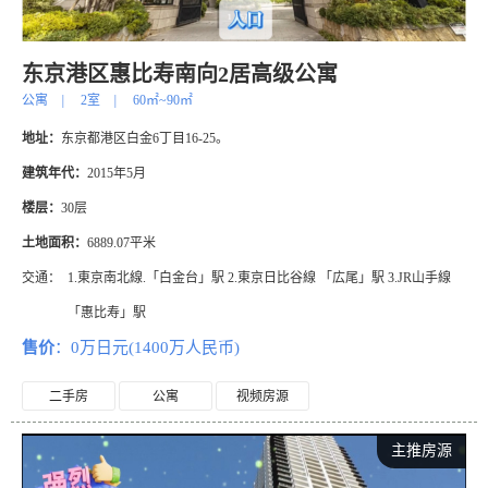
东京港区惠比寿南向2居高级公寓
公寓
|
2室
|
60㎡~90㎡
地址：
东京都港区白金6丁目16-25。
建筑年代：
2015年5月
楼层：
30层
土地面积：
6889.07平米
交通：
1.東京南北線.「白金台」駅 2.東京日比谷線 「広尾」駅 3.JR山手線
「惠比寿」駅
售价
：0万日元(1400万人民币)
二手房
公寓
视频房源
主推房源