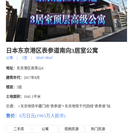
日本东京港区表参道南向3居室公寓
公寓
|
3室
|
60㎡~90㎡
地址：
东京港区南青山4
建筑年代：
2017年8月
楼层：
5层
土地面积：
1041.1平米
交通：
• 东京地铁半藏门线“表参道”• 东京地铁千代田线“表参道”站
售价
：0万日元(1965万人民币)
二手房
公寓
视频房源
热门房源