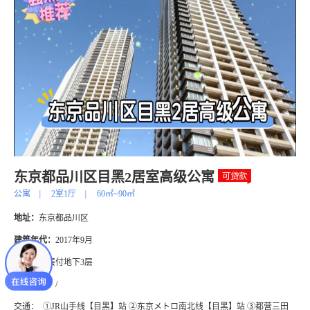
东京都品川区目黑2居室高级公寓
公寓
|
2室1厅
|
60㎡~90㎡
地址：
东京都品川区
建筑年代：
2017年9月
楼层：
40层付地下3层
土地面积：
/
交通：
①JR山手线【目黑】站 ②东京メトロ南北线【目黑】站 ③都营三田