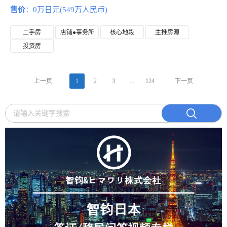
售价
：0万日元(549万人民币)
二手房
店铺●事务所
核心地段
主推房源
投资房
上一页
1
2
3
...
124
下一页