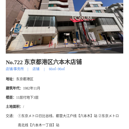
No.722 东京都港区六本木店铺
店铺/事务所
|
店铺
|
60㎡~90㎡
地址：
东京都港区
建筑年代：
1982年11月
楼层：
11层付地下3层
土地面积：
/
交通：
①东京メトロ日比谷线、都营大江户线【六本木】站 ②东京メトロ
南北线【六本木一丁目】站