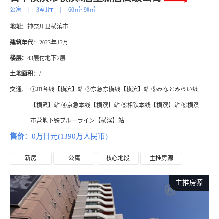
公寓
|
3室1厅
|
60㎡~90㎡
地址：
神奈川县横滨市
建筑年代：
2023年12月
楼层：
43层付地下2层
土地面积：
/
交通：
①JR各线【横滨】站 ②东急东横线【横滨】站 ③みなとみらい线
【横滨】站 ④京急本线【横滨】站 ⑤相铁本线【横滨】站 ⑥横滨
市营地下铁ブルーライン【横滨】站
售价
：0万日元(1390万人民币)
新房
公寓
核心地段
主推房源
主推房源