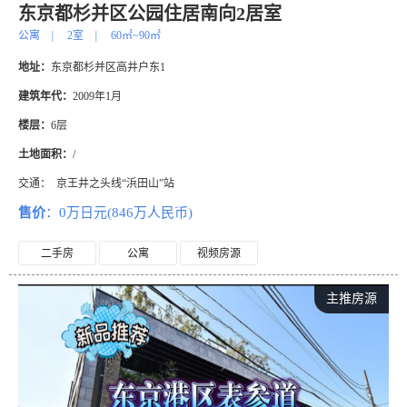
东京都杉并区公园住居南向2居室
公寓
|
2室
|
60㎡~90㎡
地址：
东京都杉并区高井户东1
建筑年代：
2009年1月
楼层：
6层
土地面积：
/
交通：
京王井之头线“浜田山”站
售价
：0万日元(846万人民币)
二手房
公寓
视频房源
主推房源