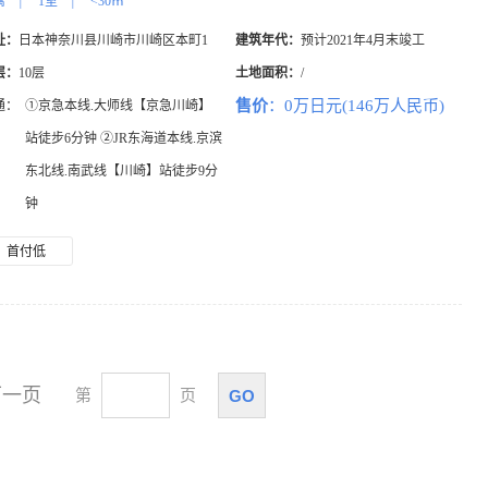
寓
|
1室
|
<30㎡
址：
日本神奈川县川崎市川崎区本町1
建筑年代：
预计2021年4月末竣工
层：
10层
土地面积：
/
售价
：0万日元(146万人民币)
通：
①京急本线.大师线【京急川崎】
站徒步6分钟 ②JR东海道本线.京滨
东北线.南武线【川崎】站徒步9分
钟
首付低
下一页
GO
第
页