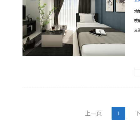
公
地
楼
交
上一页
1