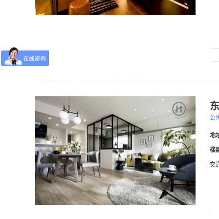
东
公
地
楼
交