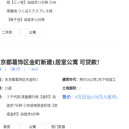
线【三ノ轮】站徒步11分钟 ③JR
常磐线.つくばエクスプレス线
【南千住】站徒步12分钟
二手房
公寓
京都葛饰区金町新建1居室公寓 可贷款！
寓
|
1室1厅
|
<30㎡
址：
东京都葛饰区东金町3
建筑年代：
预计2022年2月下旬竣工
层：
15层
土地面积：
/
售价
：0万日元(158万人民币)
通：
①千代田.常盘缓行线【金町】站
徒步7分钟 ②京成电铁金町线【京
成金町】站徒步8分钟
新房
公寓
热门房源