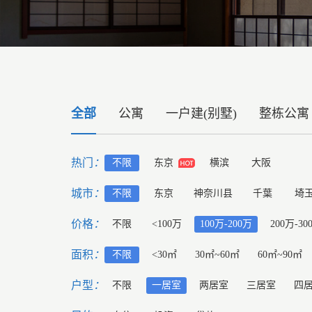
全部
公寓
一户建(别墅)
整栋公寓
热门
：
不限
东京
横滨
大阪
城市
：
不限
东京
神奈川县
千葉
埼
价格
：
不限
<100万
100万-200万
200万-30
面积
：
不限
<30㎡
30㎡~60㎡
60㎡~90㎡
户型
：
不限
一居室
两居室
三居室
四