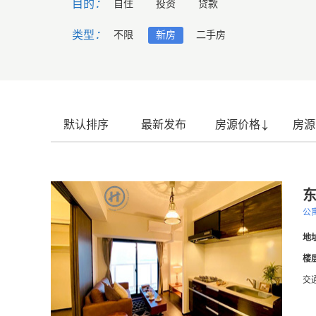
目的
：
自住
投资
贷款
类型
：
不限
新房
二手房
默认排序
最新发布
房源价格
房源
公
地
楼
交