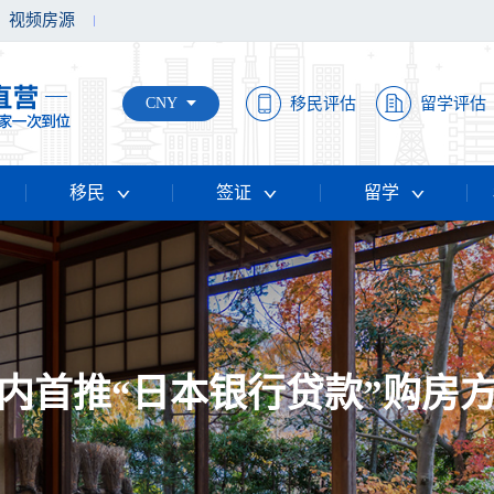
视频房源
CNY
移民评估
留学评估
移民
签证
留学
内首推“日本银行贷款”购房