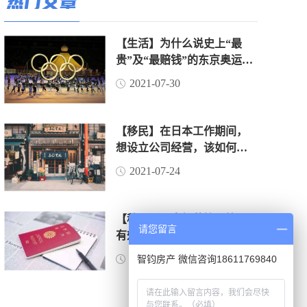
热门文章
【生活】为什么说史上“最
贵”及“最赔钱”的东京奥运
会，是赔了“面子”赚了“里
2021-07-30
子”？（上）
【移民】在日本工作期间，
想设立公司经营，该如何操
作？
2021-07-24
【移民】日本经营管理签证
请您留言
有效期是如何界定的？
2021-06-16
智钧房产 微信咨询18611769840