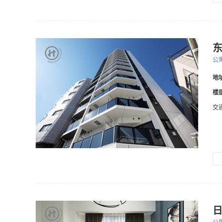
东
公
地
楼
交