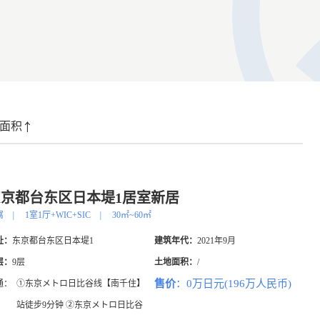
面积
东京都台东区日本堤1居室新居
寓
|
1室1厅+WIC+SIC
|
30㎡~60㎡
址：
东京都台东区日本堤1
建筑年代：
2021年9月
层：
9层
土地面积：
/
售价
：0万日元(196万人民币)
通：
①东京メトロ日比谷线【南千住】
站徒步9分钟 ②东京メトロ日比谷