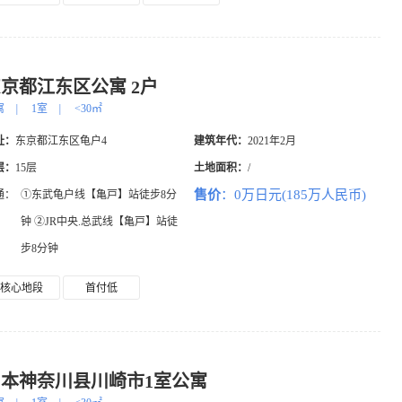
京都江东区公寓 2户
寓
|
1室
|
<30㎡
址：
东京都江东区龟户4
建筑年代：
2021年2月
层：
15层
土地面积：
/
售价
：0万日元(185万人民币)
通：
①东武龟户线【亀戸】站徒步8分
钟 ②JR中央.总武线【亀戸】站徒
步8分钟
核心地段
首付低
日本神奈川县川崎市1室公寓