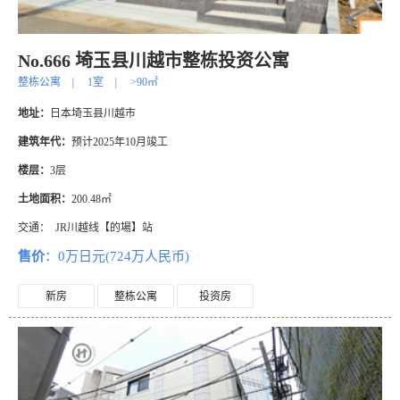
No.666 埼玉县川越市整栋投资公寓
整栋公寓
|
1室
|
>90㎡
地址：
日本埼玉县川越市
建筑年代：
预计2025年10月竣工
楼层：
3层
土地面积：
200.48㎡
交通：
JR川越线【的場】站
售价
：0万日元(724万人民币)
新房
整栋公寓
投资房