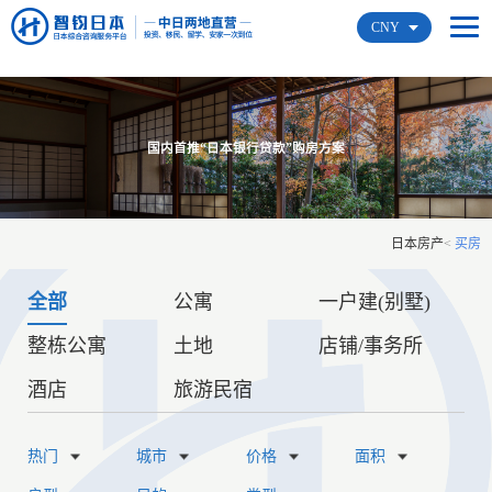
CNY
国内首推“日本银行贷款”购房方案
日本房产
<
买房
全部
公寓
一户建(别墅)
整栋公寓
土地
店铺/事务所
酒店
旅游民宿
热门
城市
价格
面积