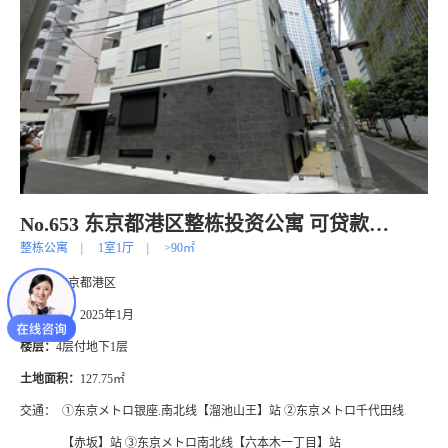
No.653 东京都港区整栋投资公寓 可贷款！
整栋公寓
|
1室1厅
|
>90㎡
地址：
东京都港区
建筑年代：
2025年1月
楼层：
4层付地下1层
土地面积：
127.75㎡
交通：
①东京メトロ银座.南北线【溜池山王】站 ②东京メトロ千代田线
【赤坂】站 ③东京メトロ南北线【六本木一丁目】站