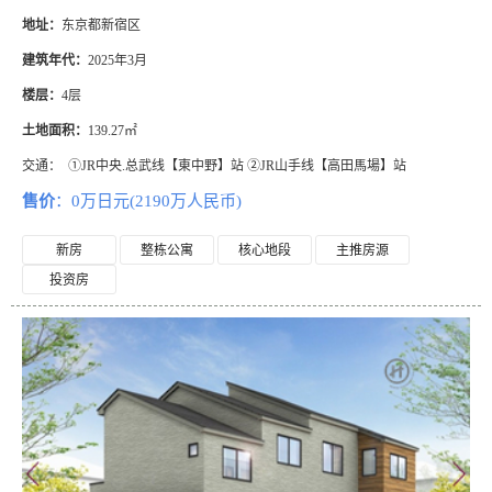
地址：
东京都新宿区
建筑年代：
2025年3月
楼层：
4层
土地面积：
139.27㎡
交通：
①JR中央.总武线【東中野】站 ②JR山手线【高田馬場】站
售价
：0万日元(2190万人民币)
新房
整栋公寓
核心地段
主推房源
投资房