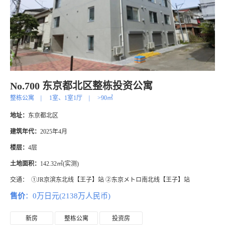
No.700 东京都北区整栋投资公寓
整栋公寓
|
1室、1室1厅
|
>90㎡
地址：
东京都北区
建筑年代：
2025年4月
楼层：
4层
土地面积：
142.32㎡(实测)
交通：
①JR京滨东北线【王子】站 ②东京メトロ南北线【王子】站
售价
：0万日元(2138万人民币)
新房
整栋公寓
投资房