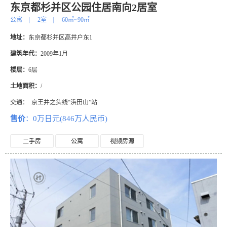
东京都杉并区公园住居南向2居室
公寓
|
2室
|
60㎡~90㎡
地址：
东京都杉并区高井户东1
建筑年代：
2009年1月
楼层：
6层
土地面积：
/
交通：
京王井之头线“浜田山”站
售价
：0万日元(846万人民币)
二手房
公寓
视频房源