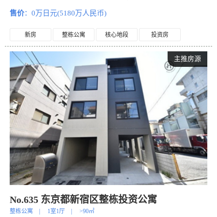
售价
：0万日元(5180万人民币)
新房
整栋公寓
核心地段
投资房
主推房源
No.635 东京都新宿区整栋投资公寓
整栋公寓
|
1室1厅
|
>90㎡