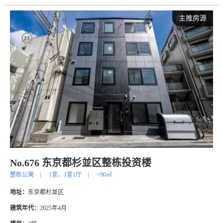
主推房源
No.676 东京都杉並区整栋投资楼
整栋公寓
|
1室、1室1厅
|
>90㎡
地址：
东京都杉並区
建筑年代：
2025年4月