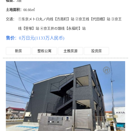
楼层：
3层
土地面积：
66.66㎡
交通：
①东京メトロ丸ノ内线【方南町】站 ②京王线【代田橋】站 ③京王
线【笹塚】站 ④京王井の頭线【永福町】站
售价
：0万日元(1133万人民币)
新房
整栋公寓
主推房源
投资房