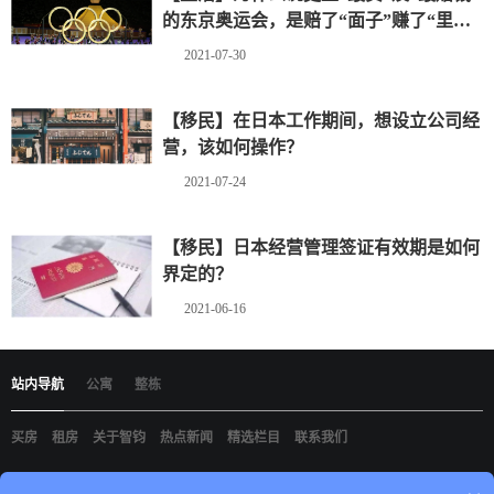
的东京奥运会，是赔了“面子”赚了“里
子”？（上）
2021-07-30
【移民】在日本工作期间，想设立公司经
营，该如何操作？
2021-07-24
【移民】日本经营管理签证有效期是如何
界定的？
2021-06-16
站内导航
公寓
整栋
买房
租房
关于智钧
热点新闻
精选栏目
联系我们