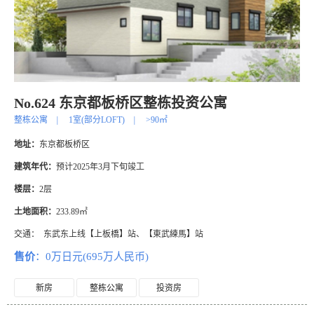
No.624 东京都板桥区整栋投资公寓
整栋公寓
|
1室(部分LOFT)
|
>90㎡
地址：
东京都板桥区
建筑年代：
预计2025年3月下旬竣工
楼层：
2层
土地面积：
233.89㎡
交通：
东武东上线【上板橋】站、【東武練馬】站
售价
：0万日元(695万人民币)
新房
整栋公寓
投资房