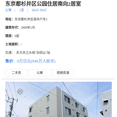
东京都杉并区公园住居南向2居室
公寓
|
2室
|
60㎡~90㎡
地址：
东京都杉并区高井户东1
建筑年代：
2009年1月
楼层：
6层
土地面积：
/
交通：
京王井之头线“浜田山”站
售价
：0万日元(846万人民币)
二手房
公寓
视频房源