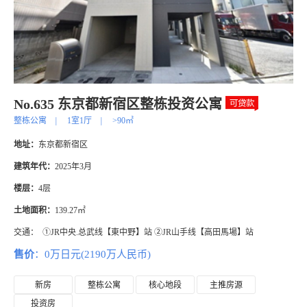
No.635 东京都新宿区整栋投资公寓
整栋公寓
|
1室1厅
|
>90㎡
地址：
东京都新宿区
建筑年代：
2025年3月
楼层：
4层
土地面积：
139.27㎡
交通：
①JR中央.总武线【東中野】站 ②JR山手线【高田馬場】站
售价
：0万日元(2190万人民币)
新房
整栋公寓
核心地段
主推房源
投资房