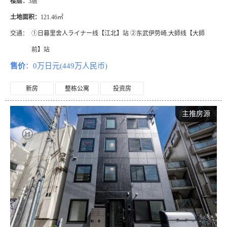
楼层：
3层
土地面积：
121.46㎡
交通：
①日暮里舍人ライナー线【江北】站 ②东武伊势崎.大師线【大師
前】站
售价
：0万日元(449万人民币)
新房
整栋公寓
投资房
主推房源