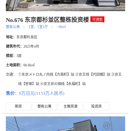
No.676 东京都杉並区整栋投资楼
整栋公寓
|
1室、1室1厅
|
>90㎡
地址：
东京都杉並区
建筑年代：
2025年4月
楼层：
3层
土地面积：
66.66㎡
交通：
①东京メトロ丸ノ内线【方南町】站 ②京王线【代田橋】站 ③京王
线【笹塚】站 ④京王井の頭线【永福町】站
售价
：0万日元(1133万人民币)
新房
整栋公寓
主推房源
投资房