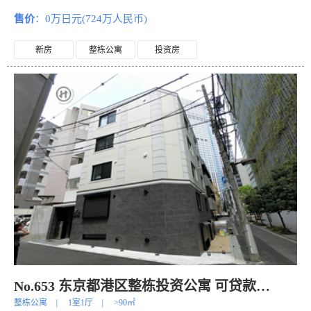
售价
：0万日元(724万人民币)
新房
整栋公寓
投资房
No.653 东京都港区整栋投资公寓 可贷款！
整栋公寓
|
1室1厅
|
>90㎡