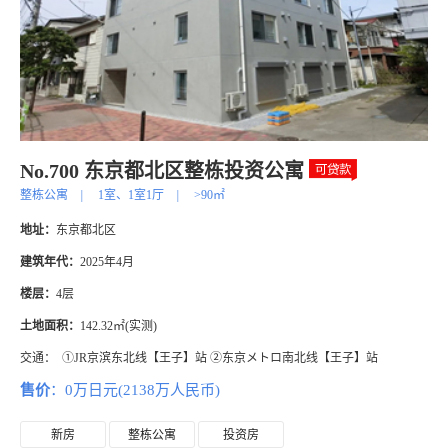
No.700 东京都北区整栋投资公寓
整栋公寓
|
1室、1室1厅
|
>90㎡
地址：
东京都北区
建筑年代：
2025年4月
楼层：
4层
土地面积：
142.32㎡(实测)
交通：
①JR京滨东北线【王子】站 ②东京メトロ南北线【王子】站
售价
：0万日元(2138万人民币)
新房
整栋公寓
投资房