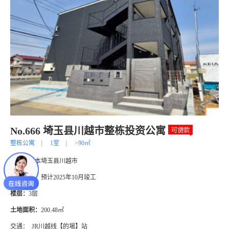
No.666 埼玉县川越市整栋投资公寓
整栋公寓
|
1室
|
>90㎡
地址：
日本埼玉县川越市
建筑年代：
预计2025年10月竣工
楼层：
3层
土地面积：
200.48㎡
交通：
JR川越线【的場】站