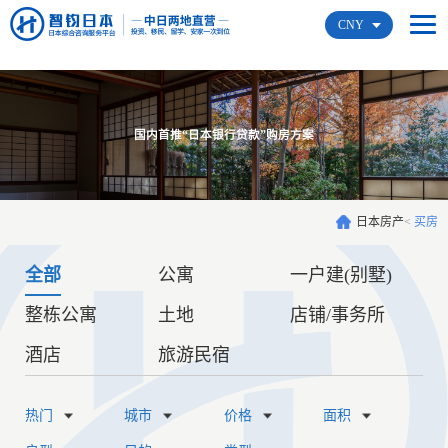
CNY
国内首推“日本银行贷款”购房方案
日本房产
<
买房
全部
公寓
一户建(别墅)
整栋公寓
土地
店铺/事务所
酒店
旅游民宿
热门
城市
价格
面积