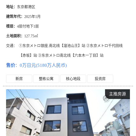
地址：
东京都港区
建筑年代：
2025年1月
楼层：
4层付地下1层
土地面积：
127.75㎡
交通：
①东京メトロ银座.南北线【溜池山王】站 ②东京メトロ千代田线
【赤坂】站 ③东京メトロ南北线【六本木一丁目】站
售价
：0万日元(5180万人民币)
新房
整栋公寓
核心地段
投资房
主推房源